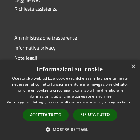
Richiesta assistenza
Amministrazione trasparente
Informativa privacy
Note legali
×
Dichiarazione di accessibilità
Informazioni sui cookie
Questo sito web utilizza cookie tecnici e assimilati strettamente
necessari al corretto funzionamento e alla navigazione del sito,
nonché un cookie tecnico analitico al solo fine di elaborare
informazioni statistiche, aggregate e anonime.
RSS
Copyright © 2026 • Comune di
Per maggiori dettagli, può consultare la cookie policy al seguente
link
Accessibilità
Olbia • Powered by
Privacy
Municipium
Accesso
•
RIFIUTA TUTTO
ACCETTA TUTTO
Cookie
redazione
Mappa del sito
MOSTRA DETTAGLI