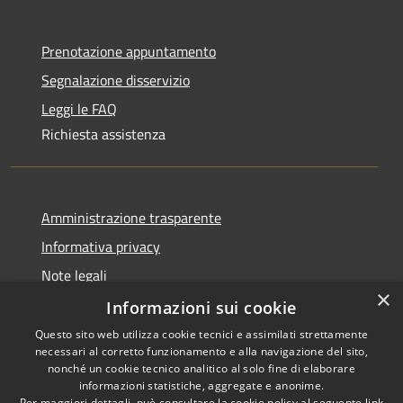
Prenotazione appuntamento
Segnalazione disservizio
Leggi le FAQ
Richiesta assistenza
Amministrazione trasparente
Informativa privacy
Note legali
×
Dichiarazione di accessibilità
Informazioni sui cookie
Questo sito web utilizza cookie tecnici e assimilati strettamente
necessari al corretto funzionamento e alla navigazione del sito,
nonché un cookie tecnico analitico al solo fine di elaborare
informazioni statistiche, aggregate e anonime.
RSS
Copyright © 2026 • Comune di
Per maggiori dettagli, può consultare la cookie policy al seguente
link