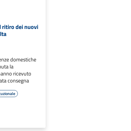
l ritiro dei nuovi
lta
tenze domestiche
nuta la
hanno ricevuto
cata consegna
tuzionale