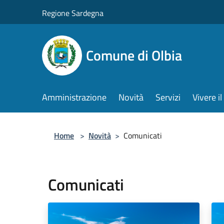
Salta al contenuto principale
Regione Sardegna
Comune di Olbia
Amministrazione
Novità
Servizi
Vivere 
Home
>
Novità
>
Comunicati
Comunicati