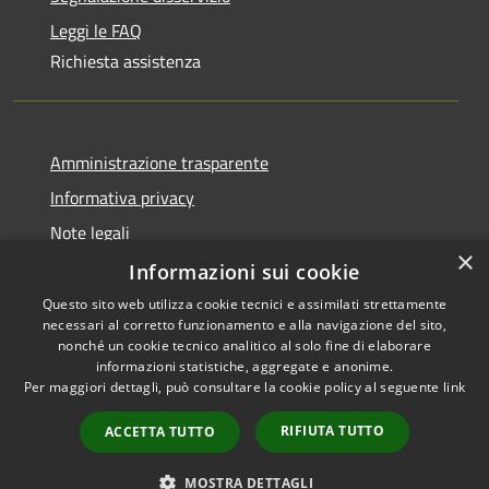
Leggi le FAQ
Richiesta assistenza
Amministrazione trasparente
Informativa privacy
Note legali
×
Dichiarazione di accessibilità
Informazioni sui cookie
Questo sito web utilizza cookie tecnici e assimilati strettamente
necessari al corretto funzionamento e alla navigazione del sito,
nonché un cookie tecnico analitico al solo fine di elaborare
informazioni statistiche, aggregate e anonime.
RSS
Copyright © 2026 • Comune di
Per maggiori dettagli, può consultare la cookie policy al seguente
link
Accessibilità
Olbia • Powered by
Privacy
Municipium
Accesso
•
RIFIUTA TUTTO
ACCETTA TUTTO
Cookie
redazione
Mappa del sito
MOSTRA DETTAGLI