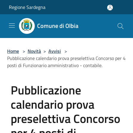
Salta al contenuto principale
Regione Sardegna
Comune di Olbia
Home
>
Novità
>
Avvisi
>
Pubblicazione calendario prova preselettiva Concorso per 4
posti di Funzionario amministrativo - contabile.
Pubblicazione
calendario prova
preselettiva Concorso
per 4 posti di