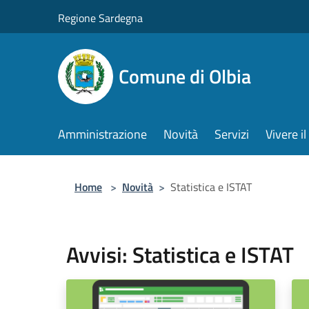
Salta al contenuto principale
Regione Sardegna
Comune di Olbia
Amministrazione
Novità
Servizi
Vivere 
Home
>
Novità
>
Statistica e ISTAT
Avvisi: Statistica e ISTAT