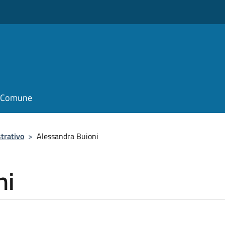
il Comune
trativo
>
Alessandra Buioni
ni