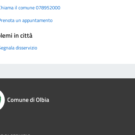
Chiama il comune 078952000
Prenota un appuntamento
lemi in città
Segnala disservizio
Comune di Olbia