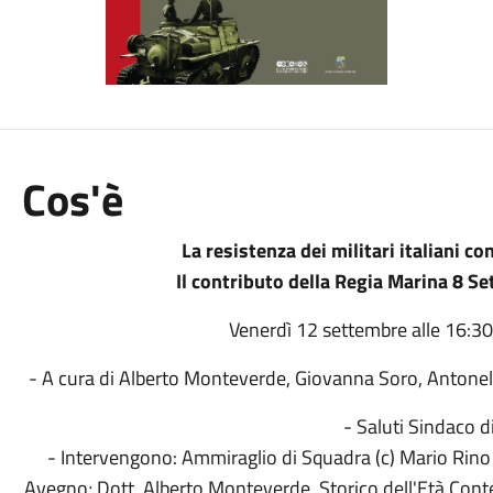
Cos'è
La resistenza dei militari italiani c
Il contributo della Regia Marina 8 S
Venerdì 12 settembre alle 16:30 
- A cura di Alberto Monteverde, Giovanna Soro, Antonel
- Saluti Sindaco d
- Intervengono: Ammiraglio di Squadra (c) Mario Rin
Avegno; Dott. Alberto Monteverde, Storico dell'Età Conte