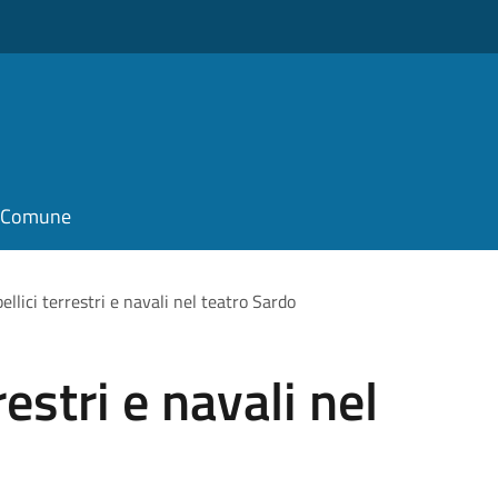
il Comune
ellici terrestri e navali nel teatro Sardo
restri e navali nel