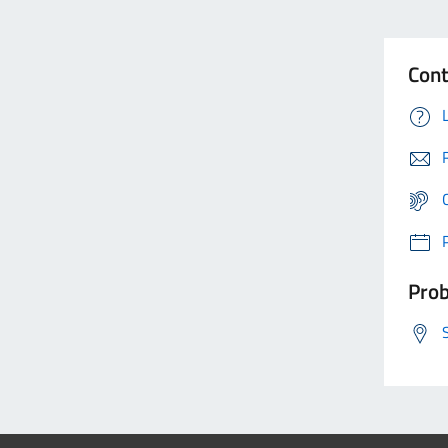
Cont
Prob