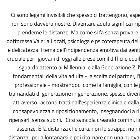
Ci sono legami invisibili che spesso ci trattengono, as
non sono davvero nostre. Diventare adulti significa imp
prenderne le distanze. Ma come si fa senza provare s
dottoressa Valeria Locati, psicologa e psicoterapeuta della
e delicatezza il tema dell'indipendenza emotiva dai genit
cruciale per i giovani di oggi alle prese con il difficile 
sguardo attento ai Millennial e alla Generazione Z, l'au
fondamentali della vita adulta - la scelta del partner,
professionale - mostrandoci come la famiglia, con le p
tramandati di generazione in generazione, spesso divent
attraverso racconti tratti dall'esperienza clinica e dal
consapevolezza e riposizionamento, insegnandoci a ri
ripensarli senza subirli. "Ci si svincola creando confini, l
assenze. È la distanza che cura, non lo strappo, non i
distanza" per allontanarsi e poi ritornare con una nuova