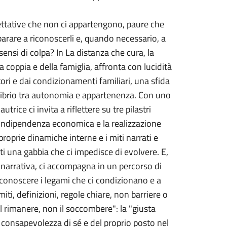
pettative che non ci appartengono, paure che
arare a riconoscerli e, quando necessario, a
ensi di colpa? In La distanza che cura, la
 coppia e della famiglia, affronta con lucidità
ori e dai condizionamenti familiari, una sfida
equilibrio tra autonomia e appartenenza. Con uno
trice ci invita a riflettere su tre pilastri
 l'indipendenza economica e la realizzazione
roprie dinamiche interne e i miti narrati e
i una gabbia che ci impedisce di evolvere. E,
la narrativa, ci accompagna in un percorso di
conoscere i legami che ci condizionano e a
imiti, definizioni, regole chiare, non barriere o
l rimanere, non il soccombere": la "giusta
 consapevolezza di sé e del proprio posto nel