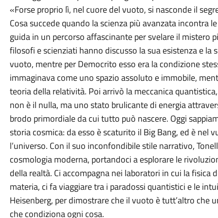
«Forse proprio lì, nel cuore del vuoto, si nasconde il segr
Cosa succede quando la scienza più avanzata incontra le in
guida in un percorso affascinante per svelare il mistero pi
filosofi e scienziati hanno discusso la sua esistenza e la s
vuoto, mentre per Democrito esso era la condizione stess
immaginava come uno spazio assoluto e immobile, mentre
teoria della relatività. Poi arrivò la meccanica quantistic
non è il nulla, ma uno stato brulicante di energia attraver
brodo primordiale da cui tutto può nascere. Oggi sappiamo
storia cosmica: da esso è scaturito il Big Bang, ed è nel
l’universo. Con il suo inconfondibile stile narrativo, Tonelli
cosmologia moderna, portandoci a esplorare le rivoluzio
della realtà. Ci accompagna nei laboratori in cui la fisica de
materia, ci fa viaggiare tra i paradossi quantistici e le int
Heisenberg, per dimostrare che il vuoto è tutt’altro che 
che condiziona ogni cosa.