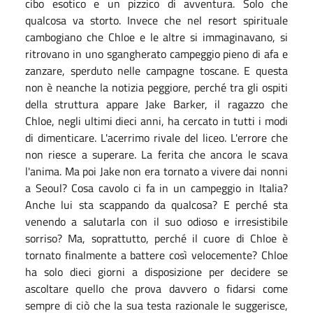
cibo esotico e un pizzico di avventura. Solo che
qualcosa va storto. Invece che nel resort spirituale
cambogiano che Chloe e le altre si immaginavano, si
ritrovano in uno sgangherato campeggio pieno di afa e
zanzare, sperduto nelle campagne toscane. E questa
non è neanche la notizia peggiore, perché tra gli ospiti
della struttura appare Jake Barker, il ragazzo che
Chloe, negli ultimi dieci anni, ha cercato in tutti i modi
di dimenticare. L'acerrimo rivale del liceo. L'errore che
non riesce a superare. La ferita che ancora le scava
l'anima. Ma poi Jake non era tornato a vivere dai nonni
a Seoul? Cosa cavolo ci fa in un campeggio in Italia?
Anche lui sta scappando da qualcosa? E perché sta
venendo a salutarla con il suo odioso e irresistibile
sorriso? Ma, soprattutto, perché il cuore di Chloe è
tornato finalmente a battere così velocemente? Chloe
ha solo dieci giorni a disposizione per decidere se
ascoltare quello che prova davvero o fidarsi come
sempre di ciò che la sua testa razionale le suggerisce,