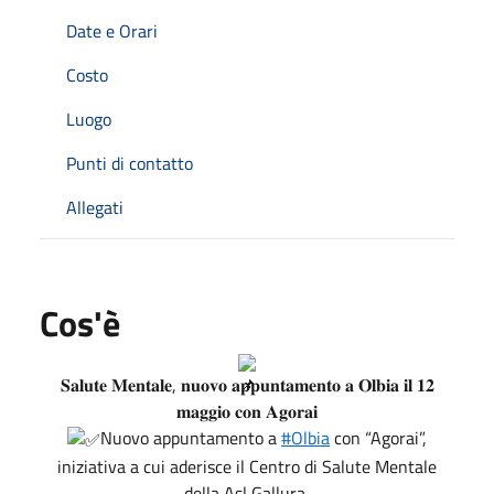
Date e Orari
Costo
Luogo
Punti di contatto
Allegati
Cos'è
𝐒𝐚𝐥𝐮𝐭𝐞 𝐌𝐞𝐧𝐭𝐚𝐥𝐞, 𝐧𝐮𝐨𝐯𝐨 𝐚𝐩𝐩𝐮𝐧𝐭𝐚𝐦𝐞𝐧𝐭𝐨 𝐚 𝐎𝐥𝐛𝐢𝐚 𝐢𝐥 𝟏𝟐
𝐦𝐚𝐠𝐠𝐢𝐨 𝐜𝐨𝐧 𝐀𝐠𝐨𝐫𝐚𝐢
Nuovo appuntamento a
#Olbia
con “Agorai”,
iniziativa a cui aderisce il Centro di Salute Mentale
della Asl Gallura,