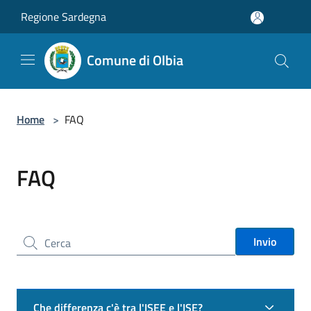
Salta al contenuto principale
Regione Sardegna
Comune di Olbia
Home
>
FAQ
FAQ
Cerca nel sito
Invio
Che differenza c'è tra l'ISEE e l'ISE?