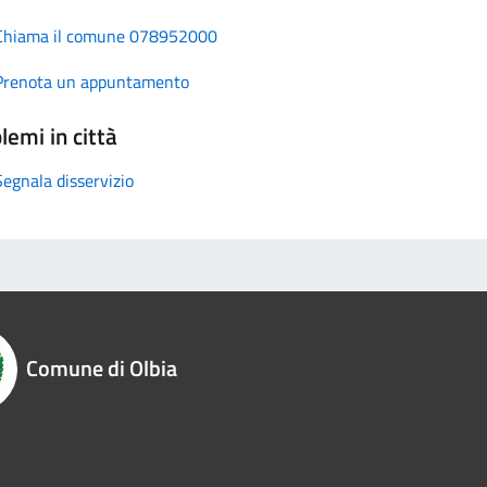
Chiama il comune 078952000
Prenota un appuntamento
lemi in città
Segnala disservizio
Comune di Olbia