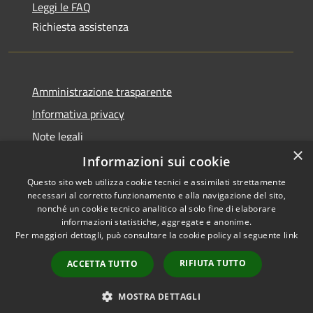
Leggi le FAQ
Richiesta assistenza
Amministrazione trasparente
Informativa privacy
Note legali
×
Dichiarazione di accessibilità
Informazioni sui cookie
Questo sito web utilizza cookie tecnici e assimilati strettamente
necessari al corretto funzionamento e alla navigazione del sito,
nonché un cookie tecnico analitico al solo fine di elaborare
informazioni statistiche, aggregate e anonime.
RSS
Copyright © 2026 • Comune di
Per maggiori dettagli, può consultare la cookie policy al seguente
link
Accessibilità
Olbia • Powered by
Privacy
Municipium
Accesso
•
RIFIUTA TUTTO
ACCETTA TUTTO
Cookie
redazione
Mappa del sito
MOSTRA DETTAGLI