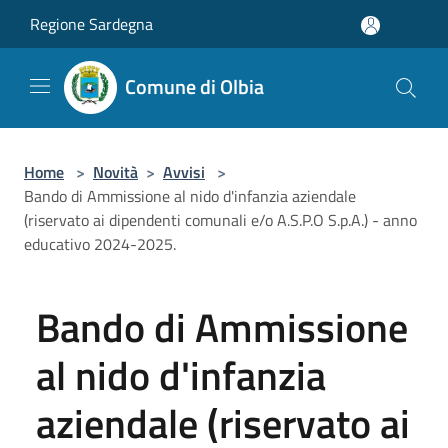
Salta al contenuto principale
Regione Sardegna
Comune di Olbia
Home
>
Novità
>
Avvisi
>
Bando di Ammissione al nido d'infanzia aziendale
(riservato ai dipendenti comunali e/o A.S.P.O S.p.A.) - anno
educativo 2024-2025.
Bando di Ammissione
al nido d'infanzia
aziendale (riservato ai