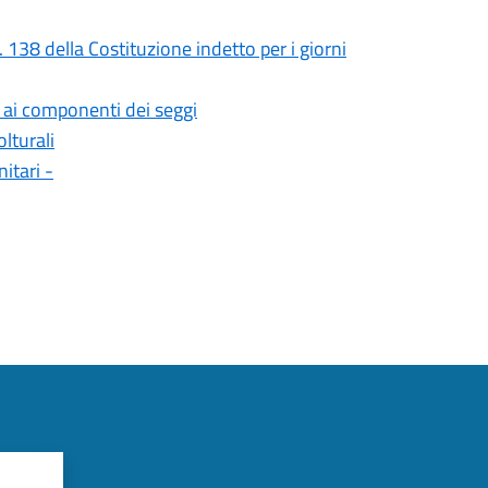
della Costituzione indetto per i giorni
i componenti dei seggi
olturali
tari -