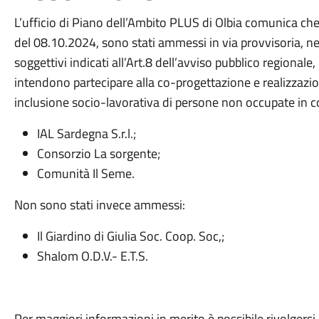
L’ufficio di Piano dell’Ambito PLUS di Olbia comunica ch
del 08.10.2024, sono stati ammessi in via provvisoria, nell
soggettivi indicati all’Art.8 dell’avviso pubblico regionale
intendono partecipare alla co-progettazione e realizzazione
inclusione socio-lavorativa di persone non occupate in co
IAL Sardegna S.r.l.;
Consorzio La sorgente;
Comunità Il Seme.
Non sono stati invece ammessi:
Il Giardino di Giulia Soc. Coop. Soc,;
Shalom O.D.V.- E.T.S.
Per maggiori informazioni in merito è possibile rivolgersi 