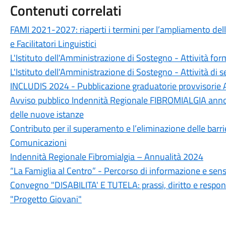
Contenuti correlati
FAMI 2021-2027: riaperti i termini per l’ampliamento delle
e Facilitatori Linguistici
L'Istituto dell'Amministrazione di Sostegno - Attività for
L'Istituto dell'Amministrazione di Sostegno - Attività di s
INCLUDIS 2024 - Pubblicazione graduatorie provvisorie
Avviso pubblico Indennità Regionale FIBROMIALGIA anno 
delle nuove istanze
Contributo per il superamento e l’eliminazione delle barrier
Comunicazioni
Indennità Regionale Fibromialgia – Annualità 2024
“La Famiglia al Centro” - Percorso di informazione e sens
Convegno "DISABILITA' E TUTELA: prassi, diritto e respons
"Progetto Giovani"