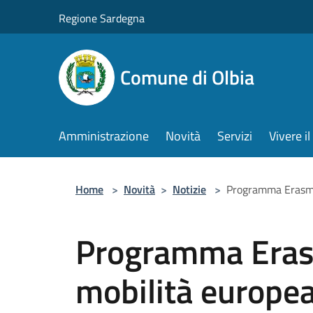
Salta al contenuto principale
Regione Sardegna
Comune di Olbia
Amministrazione
Novità
Servizi
Vivere 
Home
>
Novità
>
Notizie
>
Programma Erasmus
Programma Eras
mobilità europea