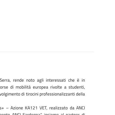
 Serra, rende noto agli interessati che è in
borse di mobilità europea rivolte a studenti,
volgimento di tirocini professionalizzanti della
s+ – Azione KA121 VET, realizzato da ANCI
amento ANCI Sardegna”, insieme al partner di