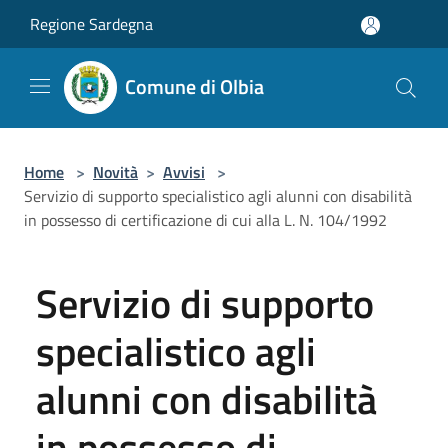
Salta al contenuto principale
Regione Sardegna
Comune di Olbia
Home
>
Novità
>
Avvisi
>
Servizio di supporto specialistico agli alunni con disabilità
in possesso di certificazione di cui alla L. N. 104/1992
Servizio di supporto
specialistico agli
alunni con disabilità
in possesso di