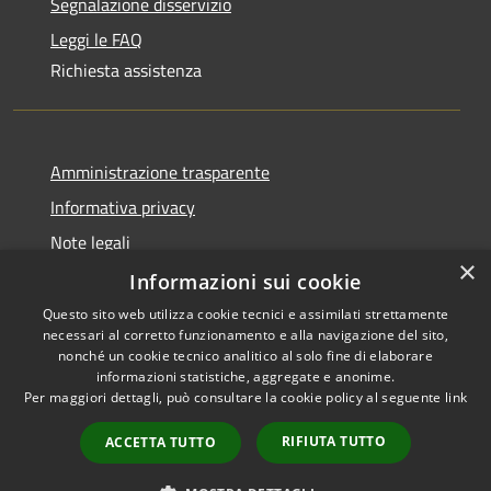
Segnalazione disservizio
Leggi le FAQ
Richiesta assistenza
Amministrazione trasparente
Informativa privacy
Note legali
×
Dichiarazione di accessibilità
Informazioni sui cookie
Questo sito web utilizza cookie tecnici e assimilati strettamente
necessari al corretto funzionamento e alla navigazione del sito,
nonché un cookie tecnico analitico al solo fine di elaborare
informazioni statistiche, aggregate e anonime.
RSS
Copyright © 2026 • Comune di
Per maggiori dettagli, può consultare la cookie policy al seguente
link
Accessibilità
Olbia • Powered by
Privacy
Municipium
Accesso
•
RIFIUTA TUTTO
ACCETTA TUTTO
Cookie
redazione