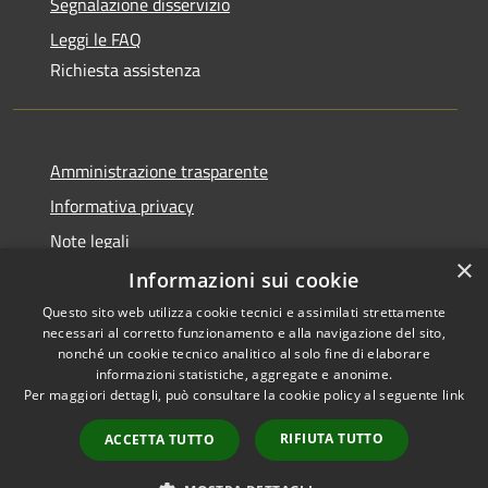
Segnalazione disservizio
Leggi le FAQ
Richiesta assistenza
Amministrazione trasparente
Informativa privacy
Note legali
×
Dichiarazione di accessibilità
Informazioni sui cookie
Questo sito web utilizza cookie tecnici e assimilati strettamente
necessari al corretto funzionamento e alla navigazione del sito,
nonché un cookie tecnico analitico al solo fine di elaborare
informazioni statistiche, aggregate e anonime.
RSS
Copyright © 2026 • Comune di
Per maggiori dettagli, può consultare la cookie policy al seguente
link
Accessibilità
Olbia • Powered by
Privacy
Municipium
Accesso
•
RIFIUTA TUTTO
ACCETTA TUTTO
Cookie
redazione