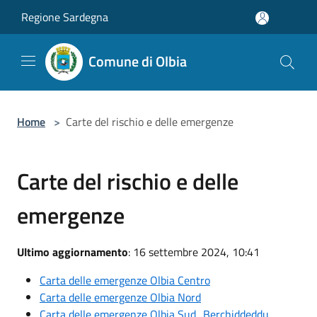
Salta al contenuto principale
Regione Sardegna
Comune di Olbia
Home
>
Carte del rischio e delle emergenze
Carte del rischio e delle
emergenze
Ultimo aggiornamento
: 16 settembre 2024, 10:41
Carta delle emergenze Olbia Centro
Carta delle emergenze Olbia Nord
Carta delle emergenze Olbia Sud_Berchiddeddu