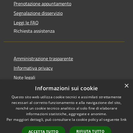
Prenotazione appuntamento
Segnalazione disservizio
Leggi le FAQ
Richiesta assistenza
Amministrazione trasparente
Informativa privacy
Note legali
×
Dichiarazione di accessibilità
Informazioni sui cookie
Questo sito web utilizza cookie tecnici e assimilati strettamente
necessari al corretto funzionamento e alla navigazione del sito,
nonché un cookie tecnico analitico al solo fine di elaborare
informazioni statistiche, aggregate e anonime.
RSS
Copyright © 2026 • Comune di
Per maggiori dettagli, può consultare la cookie policy al seguente
link
Accessibilità
Olbia • Powered by
Privacy
Municipium
Accesso
•
RIFIUTA TUTTO
ACCETTA TUTTO