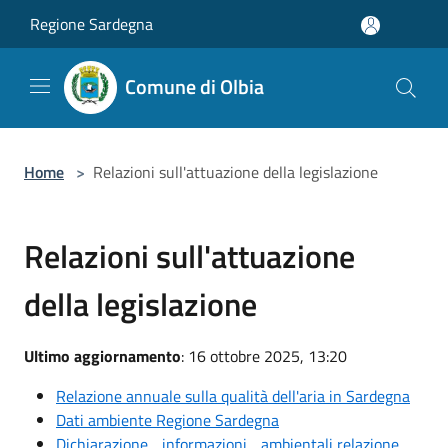
Salta al contenuto principale
Regione Sardegna
Comune di Olbia
Home
>
Relazioni sull'attuazione della legislazione
Relazioni sull'attuazione
della legislazione
Ultimo aggiornamento
: 16 ottobre 2025, 13:20
Relazione annuale sulla qualità dell'aria in Sardegna
Dati ambiente Regione Sardegna
Dichiarazione_ informazioni_ ambientali relazione