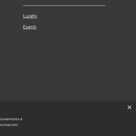
Luoghi
Eventi
×
nzionamento e
nformazioni