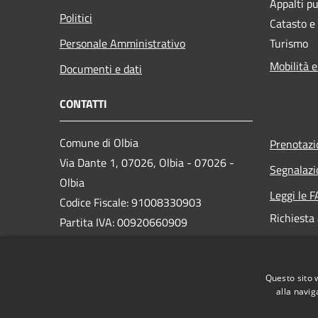
Appalti pu
Politici
Catasto e
Personale Amministrativo
Turismo
Mobilità e
Documenti e dati
CONTATTI
Comune di Olbia
Prenotaz
Via Dante 1, 07026, Olbia - 07026 -
Segnalazi
Olbia
Leggi le 
Codice Fiscale: 91008330903
Richiesta
Partita IVA: 00920660909
PEC:
protocollo@pec.comuneolbia.it
Questo sito 
Centralino Unico: 078952000
alla navig