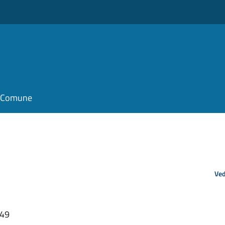
il Comune
Ved
:49