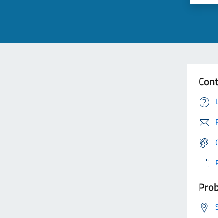
Cont
Prob