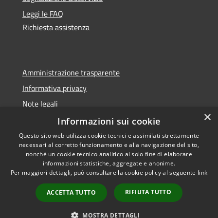
Leggi le FAQ
Richiesta assistenza
Amministrazione trasparente
Informativa privacy
Note legali
×
Dichiarazione di accessibilità
Informazioni sui cookie
Questo sito web utilizza cookie tecnici e assimilati strettamente
necessari al corretto funzionamento e alla navigazione del sito,
nonché un cookie tecnico analitico al solo fine di elaborare
informazioni statistiche, aggregate e anonime.
RSS
Copyright © 2026 • Comune di
Per maggiori dettagli, può consultare la cookie policy al seguente
link
Accessibilità
Olbia • Powered by
Privacy
Municipium
Accesso
•
RIFIUTA TUTTO
ACCETTA TUTTO
Cookie
redazione
Mappa del sito
MOSTRA DETTAGLI