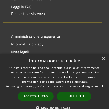
Leggi le FAQ
Richiesta assistenza
Amministrazione trasparente
Informativa privacy
Note legali
×
Dichiarazione di accessibilità
Informazioni sui cookie
Questo sito web utilizza cookie tecnici e assimilati strettamente
necessari al corretto funzionamento e alla navigazione del sito,
nonché un cookie tecnico analitico al solo fine di elaborare
informazioni statistiche, aggregate e anonime.
RSS
Copyright © 2026 • Comune di
Per maggiori dettagli, può consultare la cookie policy al seguente
link
Accessibilità
Olbia • Powered by
Privacy
Municipium
Accesso
•
RIFIUTA TUTTO
ACCETTA TUTTO
Cookie
redazione
Mappa del sito
MOSTRA DETTAGLI