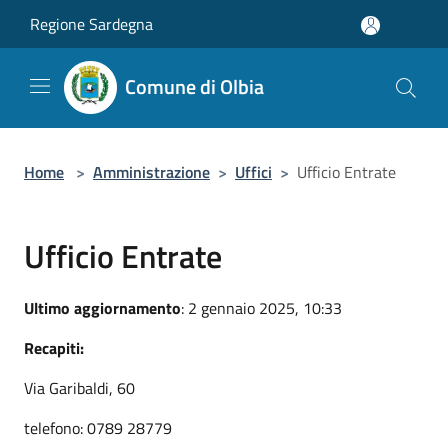
Salta al contenuto principale
Regione Sardegna
Comune di Olbia
Home
>
Amministrazione
>
Uffici
>
Ufficio Entrate
Ufficio Entrate
Ultimo aggiornamento
: 2 gennaio 2025, 10:33
Recapiti:
Via Garibaldi, 60
telefono: 0789 28779