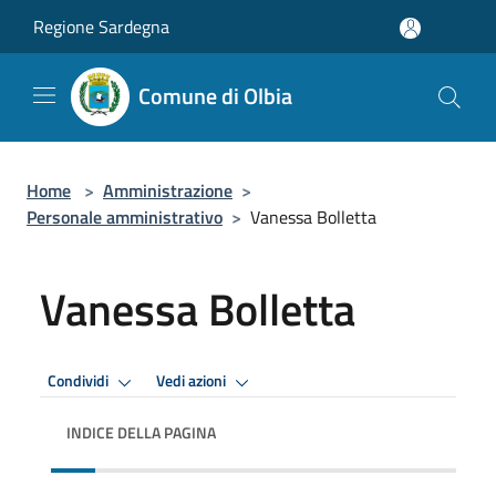
Salta al contenuto principale
Regione Sardegna
Comune di Olbia
Home
>
Amministrazione
>
Personale amministrativo
>
Vanessa Bolletta
Vanessa Bolletta
Condividi
Vedi azioni
INDICE DELLA PAGINA