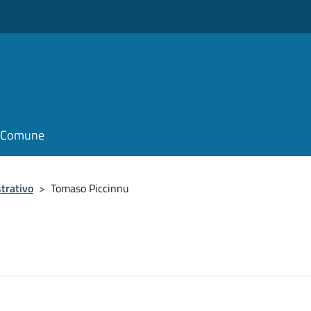
il Comune
trativo
>
Tomaso Piccinnu
u