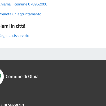
Chiama il comune 078952000
Prenota un appuntamento
lemi in città
Segnala disservizio
Comune di Olbia
E DI SERVIZIO