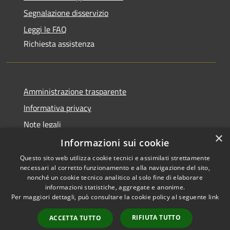
Segnalazione disservizio
Leggi le FAQ
Richiesta assistenza
Amministrazione trasparente
Informativa privacy
Note legali
×
Dichiarazione di accessibilità
Informazioni sui cookie
Questo sito web utilizza cookie tecnici e assimilati strettamente
necessari al corretto funzionamento e alla navigazione del sito,
nonché un cookie tecnico analitico al solo fine di elaborare
informazioni statistiche, aggregate e anonime.
RSS
Copyright © 2026 • Comune di
Per maggiori dettagli, può consultare la cookie policy al seguente
link
Accessibilità
Olbia • Powered by
Privacy
Municipium
Accesso
•
RIFIUTA TUTTO
ACCETTA TUTTO
Cookie