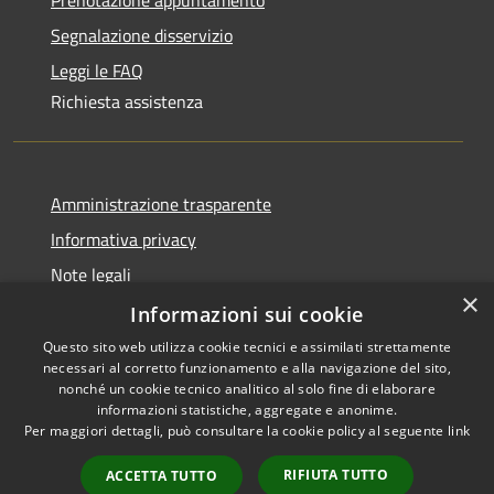
Segnalazione disservizio
Leggi le FAQ
Richiesta assistenza
Amministrazione trasparente
Informativa privacy
Note legali
×
Dichiarazione di accessibilità
Informazioni sui cookie
Questo sito web utilizza cookie tecnici e assimilati strettamente
necessari al corretto funzionamento e alla navigazione del sito,
nonché un cookie tecnico analitico al solo fine di elaborare
informazioni statistiche, aggregate e anonime.
RSS
Copyright © 2026 • Comune di
Per maggiori dettagli, può consultare la cookie policy al seguente
link
Accessibilità
Olbia • Powered by
Privacy
Municipium
Accesso
•
RIFIUTA TUTTO
ACCETTA TUTTO