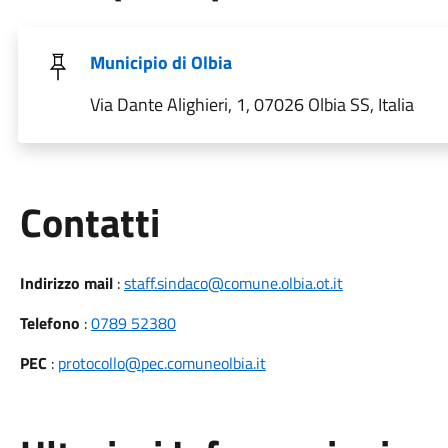
Municipio di Olbia
Via Dante Alighieri, 1, 07026 Olbia SS, Italia
Utili
Contatti
Indirizzo mail
:
staff.sindaco@comune.olbia.ot.it
Telefono
:
0789 52380
PEC
:
protocollo@pec.comuneolbia.it