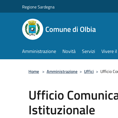
Salta al contenuto principale
Regione Sardegna
Comune di Olbia
Amministrazione
Novità
Servizi
Vivere 
Home
>
Amministrazione
>
Uffici
>
Ufficio C
Ufficio Comunic
Istituzionale