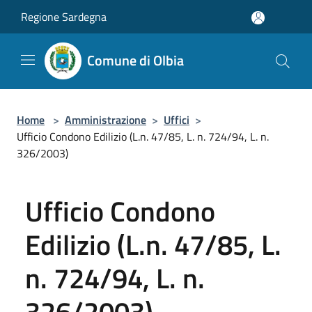
Salta al contenuto principale
Regione Sardegna
Comune di Olbia
Home
>
Amministrazione
>
Uffici
>
Ufficio Condono Edilizio (L.n. 47/85, L. n. 724/94, L. n.
326/2003)
Ufficio Condono
Edilizio (L.n. 47/85, L.
n. 724/94, L. n.
326/2003)