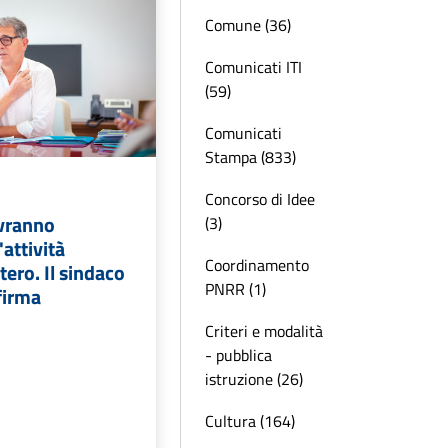
Comune (36)
Comunicati ITI
(59)
Comunicati
Stampa (833)
Concorso di Idee
ovranno
(3)
attività
Coordinamento
tero. Il sindaco
PNRR (1)
firma
Criteri e modalità
- pubblica
istruzione (26)
Cultura (164)