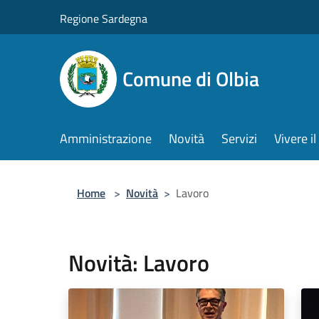
Salta al contenuto principale
Regione Sardegna
Comune di Olbia
Amministrazione
Novità
Servizi
Vivere 
Home
>
Novità
>
Lavoro
Novità: Lavoro