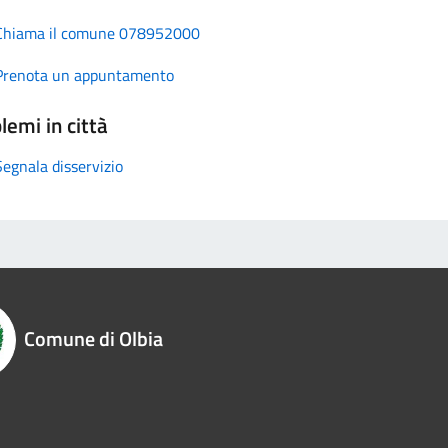
Chiama il comune 078952000
Prenota un appuntamento
lemi in città
Segnala disservizio
Comune di Olbia