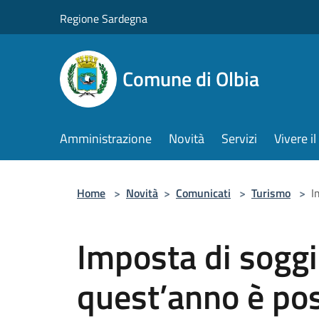
Salta al contenuto principale
Regione Sardegna
Comune di Olbia
Amministrazione
Novità
Servizi
Vivere 
Home
>
Novità
>
Comunicati
>
Turismo
>
I
Imposta di soggi
quest’anno è poss