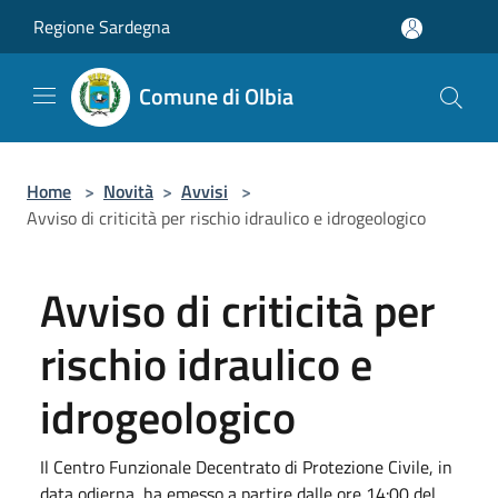
Salta al contenuto principale
Regione Sardegna
Comune di Olbia
Home
>
Novità
>
Avvisi
>
Avviso di criticità per rischio idraulico e idrogeologico
Avviso di criticità per
rischio idraulico e
idrogeologico
Il Centro Funzionale Decentrato di Protezione Civile, in
data odierna, ha emesso a partire dalle ore 14:00 del