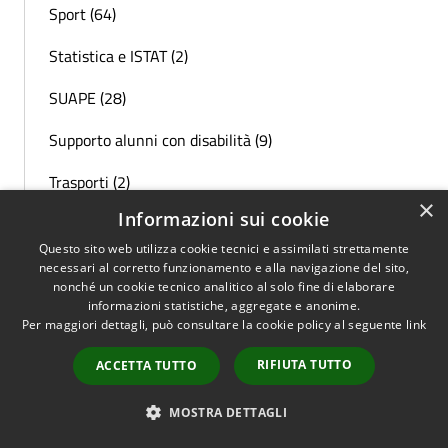
Sport (64)
Statistica e ISTAT (2)
SUAPE (28)
Supporto alunni con disabilità (9)
Trasporti (2)
×
Informazioni sui cookie
Tributi (16)
Questo sito web utilizza cookie tecnici e assimilati strettamente
Turismo (19)
necessari al corretto funzionamento e alla navigazione del sito,
nonché un cookie tecnico analitico al solo fine di elaborare
Ufficio Elettorale (11)
informazioni statistiche, aggregate e anonime.
Per maggiori dettagli, può consultare la cookie policy al seguente
link
Università (6)
RIFIUTA TUTTO
ACCETTA TUTTO
Viabilità (25)
MOSTRA DETTAGLI