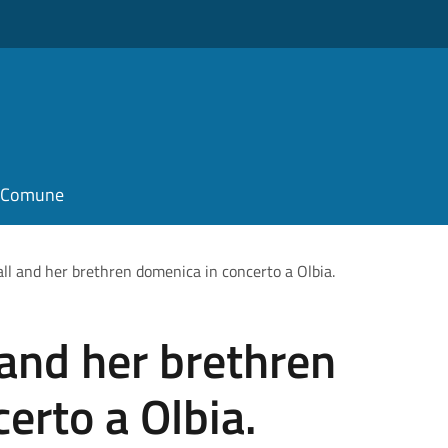
il Comune
ll and her brethren domenica in concerto a Olbia.
and her brethren
erto a Olbia.