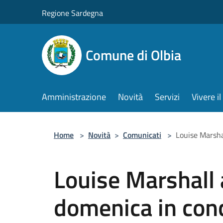
Salta al contenuto principale
Regione Sardegna
Comune di Olbia
Amministrazione
Novità
Servizi
Vivere 
Home
>
Novità
>
Comunicati
>
Louise Marsha
Louise Marshall 
domenica in conc