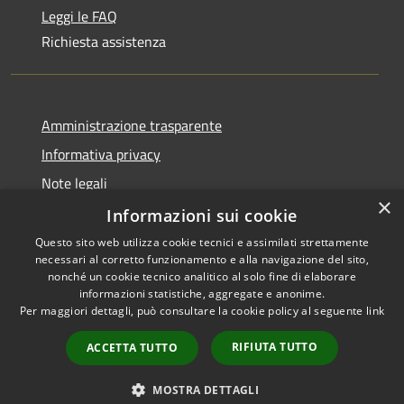
Leggi le FAQ
Richiesta assistenza
Amministrazione trasparente
Informativa privacy
Note legali
×
Dichiarazione di accessibilità
Informazioni sui cookie
Questo sito web utilizza cookie tecnici e assimilati strettamente
necessari al corretto funzionamento e alla navigazione del sito,
nonché un cookie tecnico analitico al solo fine di elaborare
informazioni statistiche, aggregate e anonime.
RSS
Copyright © 2026 • Comune di
Per maggiori dettagli, può consultare la cookie policy al seguente
link
Accessibilità
Olbia • Powered by
Privacy
Municipium
Accesso
•
RIFIUTA TUTTO
ACCETTA TUTTO
Cookie
redazione
Mappa del sito
MOSTRA DETTAGLI