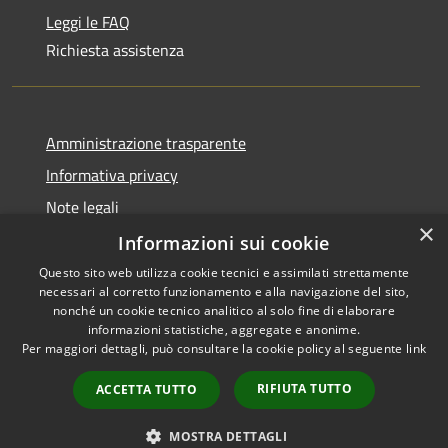
Leggi le FAQ
Richiesta assistenza
Amministrazione trasparente
Informativa privacy
Note legali
×
Dichiarazione di accessibilità
Informazioni sui cookie
Questo sito web utilizza cookie tecnici e assimilati strettamente
necessari al corretto funzionamento e alla navigazione del sito,
nonché un cookie tecnico analitico al solo fine di elaborare
informazioni statistiche, aggregate e anonime.
RSS
Copyright © 2026 • Comune di
Per maggiori dettagli, può consultare la cookie policy al seguente
link
Accessibilità
Olbia • Powered by
Privacy
Municipium
Accesso
•
RIFIUTA TUTTO
ACCETTA TUTTO
Cookie
redazione
Mappa del sito
MOSTRA DETTAGLI