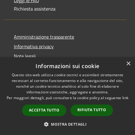
Leggi le FAQ
Richiesta assistenza
Amministrazione trasparente
Informativa privacy
Note legali
×
Dichiarazione di accessibilità
Informazioni sui cookie
Questo sito web utilizza cookie tecnici e assimilati strettamente
necessari al corretto funzionamento e alla navigazione del sito,
nonché un cookie tecnico analitico al solo fine di elaborare
informazioni statistiche, aggregate e anonime.
RSS
Copyright © 2026 • Comune di
Per maggiori dettagli, può consultare la cookie policy al seguente
link
Accessibilità
Olbia • Powered by
Privacy
Municipium
Accesso
RIFIUTA TUTTO
ACCETTA TUTTO
•
Cookie
redazione
Mappa del sito
MOSTRA DETTAGLI