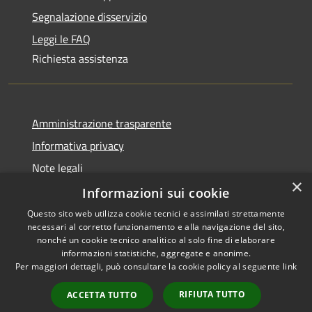
Segnalazione disservizio
Leggi le FAQ
Richiesta assistenza
Amministrazione trasparente
Informativa privacy
Note legali
×
Dichiarazione di accessibilità
Informazioni sui cookie
Questo sito web utilizza cookie tecnici e assimilati strettamente
necessari al corretto funzionamento e alla navigazione del sito,
nonché un cookie tecnico analitico al solo fine di elaborare
informazioni statistiche, aggregate e anonime.
RSS
Copyright © 2026 • Comune di
Per maggiori dettagli, può consultare la cookie policy al seguente
link
Accessibilità
Olbia • Powered by
Privacy
Municipium
Accesso
•
RIFIUTA TUTTO
ACCETTA TUTTO
Cookie
redazione