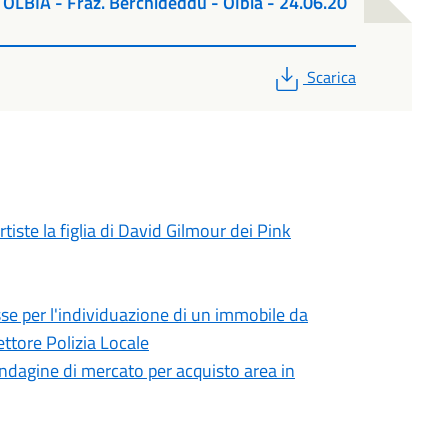
LBIA - Fraz. Berchideddu - Olbia - 24.06.20
PDF
Scarica
iste la figlia di David Gilmour dei Pink
sse per l'individuazione di un immobile da
ettore Polizia Locale
indagine di mercato per acquisto area in