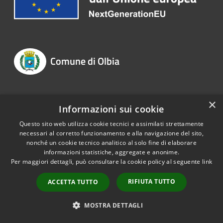
Comune di Olbia
×
SEGUICI SU
Informazioni sui cookie
Questo sito web utilizza cookie tecnici e assimilati strettamente
Twitter
Youtube
necessari al corretto funzionamento e alla navigazione del sito,
nonché un cookie tecnico analitico al solo fine di elaborare
informazioni statistiche, aggregate e anonime.
AMMINISTRAZIONE
Per maggiori dettagli, può consultare la cookie policy al seguente
link
Organi di Governo
RIFIUTA TUTTO
ACCETTA TUTTO
Aree Amministrative
MOSTRA DETTAGLI
Uffici