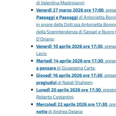
di Valentina Mastroianni;
Venerdì 27 marzo 2026 ore 17:00
, pres
Paesaggi e Passaggi
di Antonietta Boninu
in onore della Dott.ssa Antonietta Bonin
della Soprintendenza di Sassari e Nuoro 
D'Oriano;
Venerdì 10 aprile 2026 ore 17:30
, prese
Lecis;
Martedì 14 aprile 2026 ore 17:30
, pres
a pensare
di Giuseppina Carta;
Giovedì 16 aprile 2026 ore 17:30
, prese
pregiudizi
di Natali Shaheen;
Lunedì 20 aprile 2026 ore 17:30,
presen
Roberto Costantini;
Mercoledì 22 aprile 2026 ore 17:30
, pr
notte
di Andrea Deiana;