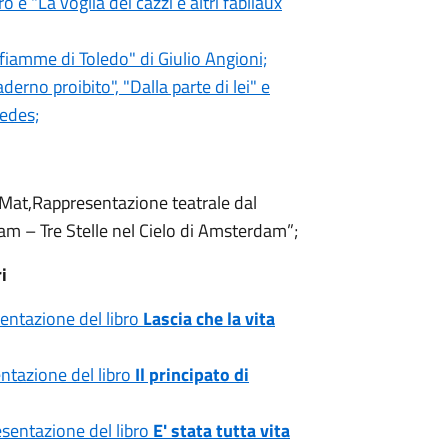
 "La voglia dei cazzi e altri fabliaux
fiamme di Toledo" di Giulio Angioni;
erno proibito", "Dalla parte di lei" e
pedes;
Mat,Rappresentazione teatrale dal
am – Tre Stelle nel Cielo di Amsterdam”;
i
sentazione del libro
Lascia che la vita
entazione del libro
Il principato di
esentazione del libro
E' stata tutta vita