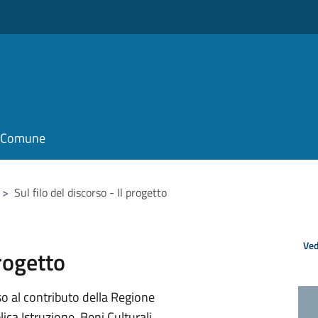
il Comune
>
Sul filo del discorso - Il progetto
Ved
progetto
o al contributo della Regione
a Istruzione, Beni Culturali,