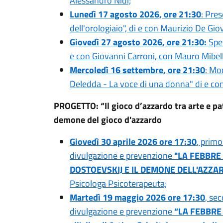
Alessandro Nidi;
Lunedì 17 agosto 2026, ore 21:30
: Pres
dell'orologiaio", di e con Maurizio De Gio
Giovedì 27 agosto 2026, ore 21:30:
Spet
e con Giovanni Carroni, con Mauro Mibelli 
Mercoledì 16 settembre, ore 21:30
: Mo
Deledda - La voce di una donna" di e con 
PROGETTO: “Il gioco d’azzardo tra arte e pa
demone del gioco d'azzardo
Giovedì 30 aprile 2026 ore 17:30
, primo
divulgazione e prevenzione
"LA FEBBRE D
DOSTOEVSKIJ E IL DEMONE DELL'AZZA
Psicologa Psicoterapeuta;
Martedì 19 maggio 2026 ore 17:30
, se
divulgazione e prevenzione
“LA FEBBRE D