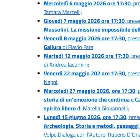
Mercoledì 6 maggio 2026 ore 17:30
, pr
Tamara Marcelli;
Giovedì 7 maggio 2026 ore 17:30
, pres
Mussolini. La missione impossibile dell'
Venerdì 8 maggio 2026 ore 17:30
, pres
Gallura
di Flavio Fara;
Martedì 12 maggio 2026 ore 17:30
, pr
di Andrea Iacomini;
Venerdì 22 maggio 202 ore 17:30
, pres
Nappi;
Mercoledì 27 maggio 2026, ore 17:30
, 
storia di un’emozione che continua
e
C
spirito libero
di Marella Giovannelli;
Lunedì 15 giugno 2026, ore 17:30,
prese
Archeologia. Storia e metodi, paesaggi
Volpe.Dialoga con l'Autore: Rubens D'Or