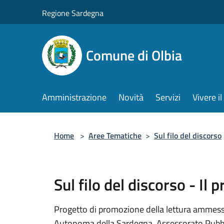
Salta al contenuto principale
Regione Sardegna
Comune di Olbia
Amministrazione
Novità
Servizi
Vivere 
Home
>
Aree Tematiche
>
Sul filo del discorso
Sul filo del discorso - Il 
Progetto di promozione della lettura ammess
Autonoma della Sardegna, Assessorato Pubblic