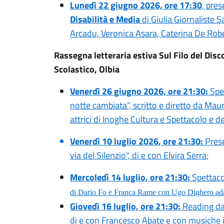
Lunedì 22 giugno 2026, ore 17:30
, pres
Disabilità e Media
di Giulia Giornaliste 
Arcadu, Veronica Asara, Caterina De Rob
Rassegna letteraria estiva Sul Filo del Disc
Scolastico, Olbia
Venerdì 26 giugno 2026, ore 21:30:
Spet
notte cambiata”, scritto e diretto da Maur
attrici di Inoghe Cultura e Spettacolo e 
Venerdì 10 luglio 2026, ore 21:30:
Prese
via del Silenzio", di e con Elvira Serra;
Mercoledì 14 luglio, ore 21:30:
Spettaco
di Dario Fo e Franca Rame con Ugo Dighero adat
Giovedì 16 luglio, ore 21:30:
Reading dal
di e con Francesco Abate e con musiche i