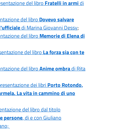
esentazione del libro
Fratelli in armi
di
entazione del libro
Dovevo salvare
ufficiale
di Marina Giovanni Dessy
;
entazione del libro
Memorie di Elena di
esentazione del libro
La forza sia con te
entazione del libro
Anime ombra
di Rita
presentazione dei libri
Porto Rotondo,
armela. La vita in cammino di uno
ntazione del libro dal titolo
 e persone
, di e con Giuliano
iano;