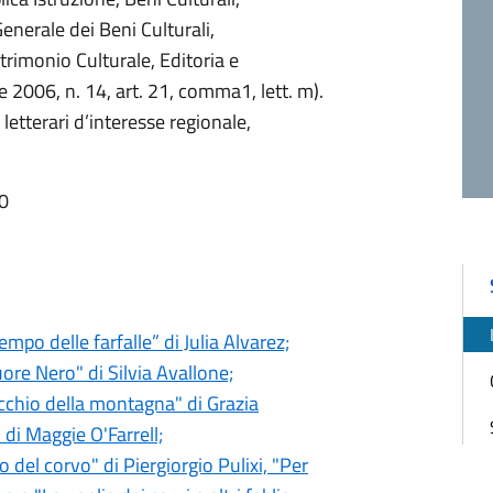
enerale dei Beni Culturali,
trimonio Culturale, Editoria e
 2006, n. 14, art. 21, comma1, lett. m).
 letterari d’interesse regionale,
40
 tempo delle farfalle” di Julia Alvarez;
uore Nero" di Silvia Avallone;
ecchio della montagna" di Grazia
di Maggie O'Farrell;
do del corvo" di Piergiorgio Pulixi, "Per