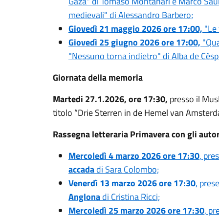
Gaza" di Tomaso Montanari e Marco Sauro e
medievali" di Alessandro Barbero;
Giovedì 21 maggio 2026 ore 17:00,
"Le 
Giovedì 25 giugno 2026 ore 17:00,
"Quad
"Nessuno torna indietro" di Alba de Cés
Giornata della memoria
Martedi 27.1.2026, ore 17:30,
presso il Mus
titolo “Drie Sterren in de Hemel van Amsterd
Rassegna letteraria Primavera con gli autor
Mercoledì 4 marzo 2026 ore 17:30
, pre
accada
di Sara Colombo;
Venerdì 13 marzo 2026 ore 17:30
, pres
Anglona
di Cristina Ricci;
Mercoledì 25 marzo 2026 ore 17:30
, pr